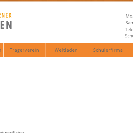
Mo,
Sam
Tel
Sch
n
Trägerverein
Weltladen
Schülerfirma
ntwortlicher: