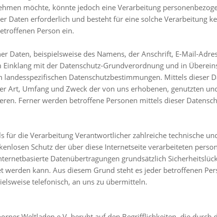
nehmen möchte, könnte jedoch eine Verarbeitung personenbezogen
 Daten erforderlich und besteht für eine solche Verarbeitung ke
betroffenen Person ein.
r Daten, beispielsweise des Namens, der Anschrift, E-Mail-Adr
 im Einklang mit der Datenschutz-Grundverordnung und in Überei
n landesspezifischen Datenschutzbestimmungen. Mittels dieser 
ber Art, Umfang und Zweck der von uns erhobenen, genutzten und
en. Ferner werden betroffene Personen mittels dieser Datensch
als für die Verarbeitung Verantwortlicher zahlreiche technische
kenlosen Schutz der über diese Internetseite verarbeiteten per
nternetbasierte Datenübertragungen grundsätzlich Sicherheitslüc
tet werden kann. Aus diesem Grund steht es jeder betroffenen Pe
ielsweise telefonisch, an uns zu übermitteln.
rner Weltladen e.V. beruht auf den Begrifflichkeiten, die durch 