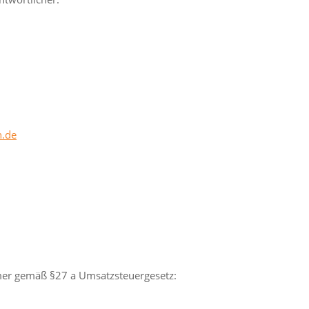
n.de
er gemäß §27 a Umsatzsteuergesetz: