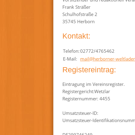
Frank Sträßer
Schulhofstraße 2
35745 Herborn
Kontakt:
Telefon:
02772/4765462
E-Mail:
mail
@
herborner-weltlade
Registereintrag:
Eintragung im Vereinsregister.
Registergericht:Wetzlar
Registernummer: 4455
Umsatzsteuer-ID:
Umsatzsteuer-Identifikationsnumm
DE299746249